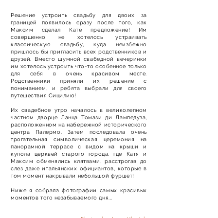
Решение устроить свадьбу для двоих за
границей появилось сразу после того, как
Максим сделал Кате предложение! Им
совершенно не хотелось устраивать
классическую свадьбу, куда неизбежно
пришлось бы пригласить всех родственников и
друзей. Вместо шумной свабедной вечеринки
им хотелось устроить что-то особенное только
для себя в очень красивом месте.
Родственники приняли их решение с
пониманием, и ребята выбрали для своего
путешествия Сицилию!
Их свадебное утро началось в великолепном
частном дворце Ланца Томази ди Лампедуза,
расположенном на набережной исторического
центра Палермо. Затем последовала очень
трогательная символическая церемония на
панорамной террасе с видом на крыши и
купола церквей старого города, где Катя и
Максим обменялись клятвами, расстрогав до
слез даже итальянских официантов, которые в
том момент накрывали небольшой фуршет!
Ниже я собрала фотографии самых красивых
моментов того незабываемого дня...